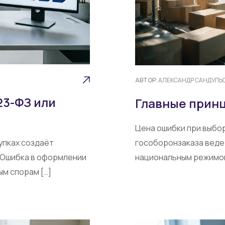
АВТОР:
АЛЕКСАНДР САНДУЛЬ
23-ФЗ или
Главные прин
Цена ошибки при выбо
упках создаёт
гособоронзаказа веде
. Ошибка в оформлении
национальным режимом
ым спорам […]