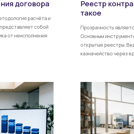
ния договора
Реестр контра
такое
етодология расчёта и
 представляет собой
Прозрачность являетс
ка от неисполнения
Основным инструмент
открытые реестры. В
казначейство через е