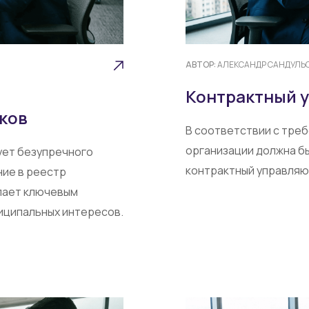
АВТОР:
АЛЕКСАНДР САНДУЛЬ
Контрактный 
ков
В соответствии с треб
организации должна бы
ует безупречного
контрактный управляющ
ие в реестр
пает ключевым
иципальных интересов.