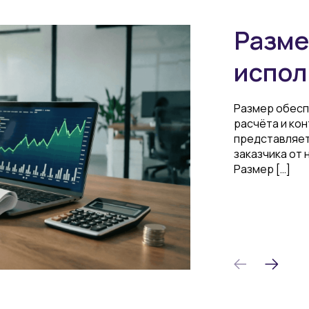
Разме
испол
Размер обесп
расчёта и ко
представляет
заказчика от
Размер […]