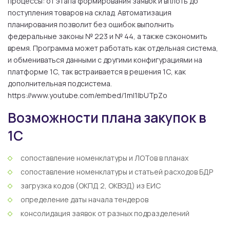
процессы: от этапа формирования заявок и вплоть до
поступления товаров на склад. Автоматизация
планирования позволит без ошибок выполнить
федеральные законы № 223 и № 44, а также сэкономить
время. Программа может работать как отдельная система,
и обмениваться данными с другими конфигурациями на
платформе 1С, так встраивается в решения 1С, как
дополнительная подсистема.
https://www.youtube.com/embed/1mI1IbUTpZo
Возможности плана закупок в
1С
сопоставление номенклатуры и ЛОТов в планах
сопоставление номенклатуры и статьей расходов БДР
загрузка кодов (ОКПД 2, ОКВЭД) из ЕИС
определение даты начала тендеров
консолидация заявок от разных подразделений