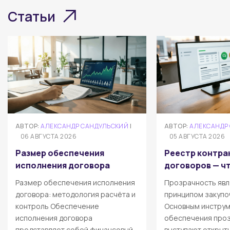
Статьи
АВТОР:
АЛЕКСАНДР САНДУЛЬСКИЙ
|
АВТОР:
АЛЕКСАНДР
06 АВГУСТА 2026
05 АВГУСТА 2026
Размер обеспечения
Реестр контра
исполнения договора
договоров — чт
Размер обеспечения исполнения
Прозрачность явл
договора: методология расчёта и
принципом закупо
контроль Обеспечение
Основным инстру
исполнения договора
обеспечения про
представляет собой финансовый
выступают открыт