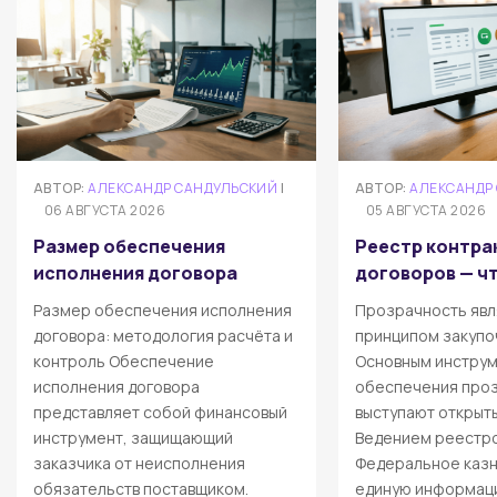
АВТОР:
АЛЕКСАНДР САНДУЛЬСКИЙ
|
АВТОР:
АЛЕКСАНДР
06 АВГУСТА 2026
05 АВГУСТА 2026
Размер обеспечения
Реестр контра
исполнения договора
договоров — чт
Размер обеспечения исполнения
Прозрачность явл
договора: методология расчёта и
принципом закупо
контроль Обеспечение
Основным инстру
исполнения договора
обеспечения про
представляет собой финансовый
выступают открыт
инструмент, защищающий
Ведением реестро
заказчика от неисполнения
Федеральное казн
обязательств поставщиком.
единую информаци