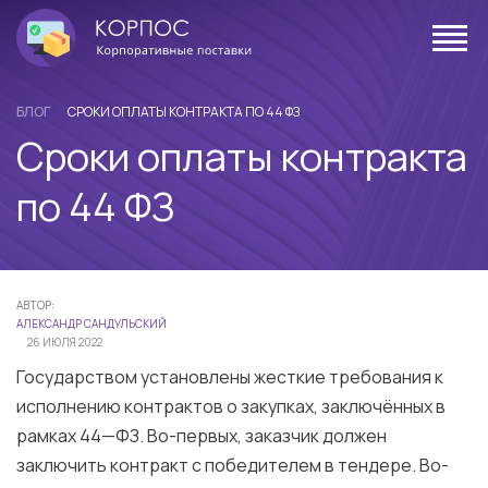
БЛОГ
СРОКИ ОПЛАТЫ КОНТРАКТА ПО 44 ФЗ
Сроки оплаты контракта
по 44 ФЗ
АВТОР:
АЛЕКСАНДР САНДУЛЬСКИЙ
26 ИЮЛЯ 2022
Государством
установлены
жесткие
требования
к
исполнению
контрактов
о
закупках
,
заключённых
в
рамках
44
—
ФЗ
. Во-
первых
,
заказчик
должен
заключить
контракт
с
победителем
в
тендере. Во-