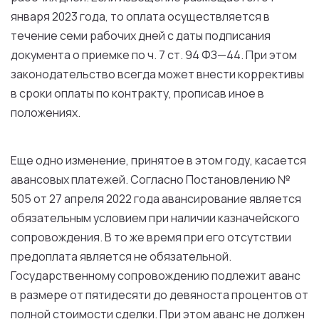
января 2023
года
,
то
оплата
осуществляется
в
течение
семи
рабочих
дней
с
даты
подписания
документа
о
приемке
по
ч.
7
ст
. 94
ФЗ
—
44
.
При
этом
законодательство
всегда
может
внести коррективы
в
сроки
оплаты
по
контракту
, прописав
иное
в
положениях
.
Еще
одно
изменение
, принятое
в
этом
году
, касается
авансовых платежей. Согласно
Постановлению
№
505
от
27
апреля
2022
года
авансирование
является
обязательным
условием
при
наличии казначейского
сопровождения.
В
то
же время
при
его
отсутствии
предоплата
является
не
обязательной.
Государственному
сопровождению подлежит аванс
в
размере
от
пятидесяти
до
девяноста процентов
от
полной
стоимости сделки.
При
этом
аванс
не
должен