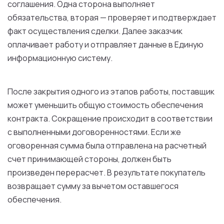
соглашения.
Одна
сторона выполняет
обязательства
,
вторая
— проверяет
и
подтверждает
факт
осуществления
сделки. Далее
заказчик
оплачивает
работу
и
отправляет
данные
в
Единую
информационную
систему
.
После
закрытия
одного
из
этапов
работы
,
поставщик
может
уменьшить
общую
стоимость
обеспечения
контракта
. Сокращение происходит
в
соответствии
с
выполненными
договоренностями.
Если
же
оговоренная сумма
была
отправлена
на
расчетный
счет
принимающей стороны,
должен
быть
произведен перерасчет.
В
результате
покупатель
возвращает сумму
за
вычетом оставшегося
обеспечения
.