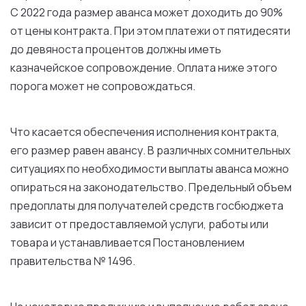
С
2022
года
размер
аванса
может
доходить
до
90%
от
цены
контракта
.
При
этом
платежи
от
пятидесяти
до
девяноста процентов
должны
иметь
казначейское сопровождение.
Оплата
ниже этого
порога
может
не
сопровождаться.
Что
касается
обеспечения
исполнения
контракта
,
его
размер
равен авансу.
В
различных сомнительных
ситуациях
по
необходимости выплаты аванса можно
опираться
на
законодательство
. Предельный объем
предоплаты
для
получателей
средств
госбюджета
зависит
от
предоставляемой
услуги
,
работы
или
товара
и
устанавливается
Постановлением
правительства
№ 1496.