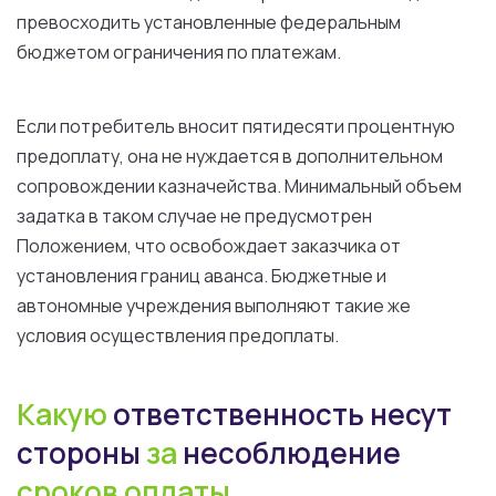
превосходить
установленные
федеральным
бюджетом
ограничения
по
платежам.
Если
потребитель вносит пятидесяти процентную
предоплату, она
не
нуждается
в
дополнительном
сопровождении казначейства. Минимальный объем
задатка
в
таком
случае
не
предусмотрен
Положением
,
что
освобождает
заказчика
от
установления границ аванса.
Бюджетные
и
автономные
учреждения
выполняют
такие
же
условия
осуществления
предоплаты.
Какую
ответственность несут
стороны
за
несоблюдение
сроков
оплаты