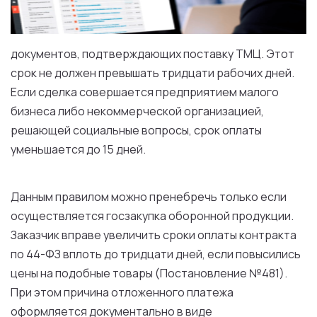
документов
, подтверждающих
поставку
ТМЦ.
Этот
срок
не
должен
превышать тридцати
рабочих
дней
.
Если
сделка совершается предприятием
малого
бизнеса
либо
некоммерческой
организацией
,
решающей социальные
вопросы
,
срок
оплаты
уменьшается
до
15
дней
.
Данным
правилом
можно пренебречь
только
если
осуществляется
госзакупка
оборонной продукции.
Заказчик
вправе увеличить сроки оплаты контракта
по 44-ФЗ вплоть
до
тридцати
дней
,
если
повысились
цены
на
подобные
товары
(
Постановление
№481).
При
этом
причина отложенного платежа
оформляется документально
в
виде