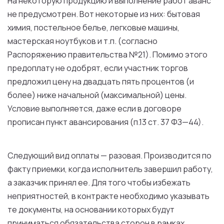
На
некоторую продукцию
и
выполнение
работ
аванс
не
предусмотрен
. Вот некоторые
из
них: бытовая
химия, постельное белье, легковые машины,
мастерская ноутбуков
и
т
.
п
. (согласно
Распоряжению
правительства
№21). Помимо этого
предоплату
не
одобрят,
если
участник
торгов
предложил
цену
на
двадцать пять процентов (
и
более
) ниже начальной (максимальной)
цены
.
Условие
выполняется, даже
если
в
договоре
прописан
пункт
авансирования (
п
.
13
ст
. 37
ФЗ
—
44
).
Следующий
вид
оплаты
— разовая. Производится
по
факту
приемки
, когда
исполнитель
завершил
работу
,
а
заказчик
принял
ее
.
Для
того
чтобы избежать
неприятностей,
в
контракте
необходимо
указывать
те
документы
,
на
основании
которых
будут
приниматься
обязательства
сторон
в
рамках