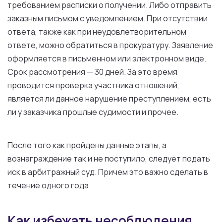
требованием
расписки
о
получении.
Либо
отправить
заказным письмом
с
уведомлением.
При
отсутствии
ответа,
также
как
при
неудовлетворительном
ответе, можно обратиться
в
прокуратуру. Заявление
оформляется
в
письменном
или
электронном
виде
.
Срок
рассмотрения —
30
дней
.
За
это
время
проводится
проверка
участника
отношений,
является
ли
данное
нарушение преступлением, есть
ли
у
заказчика
прошлые судимости
и
прочее.
После
того
как пройдены
данные
этапы
,
а
вознаграждение
так
и
не
поступило,
следует
подать
иск
в
арбитражный суд. Причем
это
важно сделать
в
течение
одного
года
.
Как избежать несоблюдения