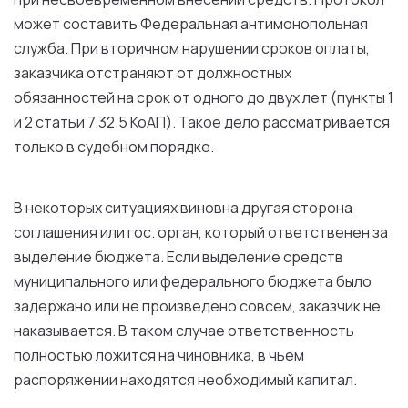
может
составить
Федеральная
антимонопольная
служба
.
При
вторичном нарушении
сроков
оплаты
,
заказчика
отстраняют
от
должностных
обязанностей
на
срок
от
одного
до
двух
лет
(
пункты
1
и
2
статьи
7
.32.
5
КоАП).
Такое
дело рассматривается
только
в
судебном
порядке
.
В
некоторых ситуациях виновна
другая
сторона
соглашения
или
гос.
орган
,
который
ответственен
за
выделение
бюджета
.
Если
выделение
средств
муниципального
или
федерального
бюджета
было
задержано
или
не
произведено совсем,
заказчик
не
наказывается.
В
таком
случае
ответственность
полностью ложится
на
чиновника,
в
чьем
распоряжении находятся
необходимый
капитал.