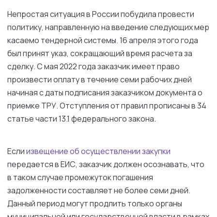
Непростая ситуация
в
России
побудила провести
политику
, направленную
на
введение
следующих
мер
касаемо тендерной
системы
.
16
апреля
этого
года
был
принят указ, сокращающий время
расчета
за
сделку.
С
мая
2022
года
заказчик
имеет
право
произвести
оплату
в
течение
семи
рабочих
дней
начиная
с
даты
подписания
заказчиком
документа
о
приемке
ТРУ. Отступления
от
правил
прописаны
в
34
статье
части
13
.
1
федерального
закона
.
Если
извещение
об
осуществлении
закупки
передается
в
ЕИС
,
заказчик
должен
осознавать,
что
в
таком
случае
промежуток погашения
задолженности
составляет
не
более
семи
дней
.
Данный
период
могут
продлить
только
органы
муниципальной
или
государственной
власти
в
рамках