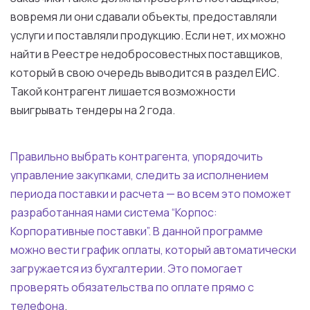
вовремя ли они сдавали объекты, предоставляли
услуги
и
поставляли продукцию.
Если
нет,
их
можно
найти
в
Реестре недобросовестных
поставщиков
,
который
в
свою очередь выводится
в
раздел
ЕИС
.
Такой
контрагент лишается возможности
выигрывать тендеры
на
2
года
.
Правильно выбрать контрагента, упорядочить
управление
закупками
, следить
за
исполнением
периода
поставки
и
расчета
— во
всем
это
поможет
разработанная
нами
система
“Корпос:
Корпоративные
поставки
”.
В
данной
программе
можно вести график
оплаты
,
который
автоматически
загружается
из
бухгалтерии.
Это
помогает
проверять
обязательства
по
оплате
прямо
с
телефона
.