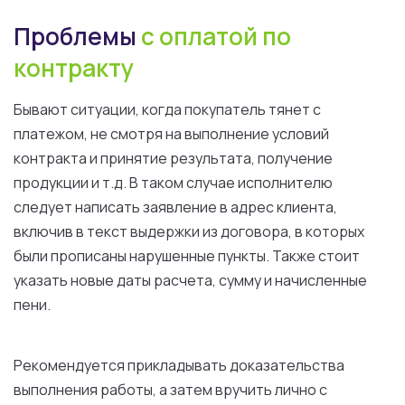
Проблемы
с
оплатой
по
контракту
Бывают ситуации, когда покупатель тянет
с
платежом,
не
смотря
на
выполнение
условий
контракта
и
принятие
результата
, получение
продукции
и
т
.д.
В
таком
случае
исполнителю
следует
написать заявление
в
адрес клиента,
включив
в
текст
выдержки
из
договора
,
в
которых
были
прописаны нарушенные
пункты
.
Также
стоит
указать
новые
даты
расчета
, сумму
и
начисленные
пени.
Рекомендуется прикладывать доказательства
выполнения
работы
,
а
затем вручить лично
с