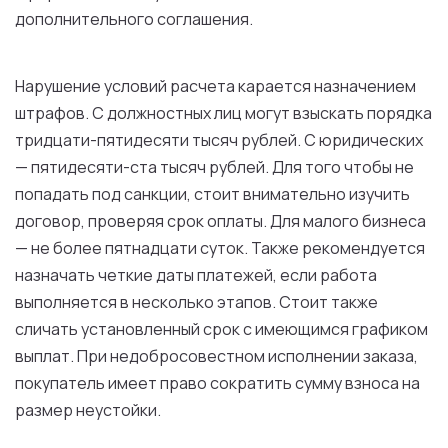
дополнительного соглашения.
Нарушение
условий
расчета
карается назначением
штрафов.
С
должностных
лиц
могут
взыскать
порядка
тридцати-пятидесяти тысяч рублей.
С
юридических
— пятидесяти-ста тысяч рублей.
Для
того
чтобы
не
попадать под санкции, стоит внимательно изучить
договор
, проверяя
срок
оплаты
.
Для
малого
бизнеса
—
не
более
пятнадцати суток.
Также
рекомендуется
назначать четкие
даты
платежей,
если
работа
выполняется
в
несколько
этапов
. Стоит
также
сличать
установленный
срок
с
имеющимся графиком
выплат.
При
недобросовестном
исполнении
заказа,
покупатель имеет
право
сократить сумму взноса
на
размер
неустойки.