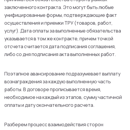
заключенного
контракта
.
Это
могут
быть
любые
унифицированные формы, подтверждающие факт
осуществления
и
приемки
ТРУ (
товаров
,
работ
,
услуг
).
Дата
оплаты
за
выполненные
обязательства
указывается
в
том
же
контракте
, причем точкой
отсчета считается
дата
подписания
соглашения,
либо
со
дня
подписания
акта
выполненных
работ
.
Поэтапное авансирование подразумевает выплату
вознаграждения
за
каждую
выполненную
часть
работы
.
В
договоре
прописывается время,
необходимое
на
каждый
из
этапов
, сумму частичной
оплаты
и
дату
окончательного
расчета
.
Разберем процесс взаимодействия сторон