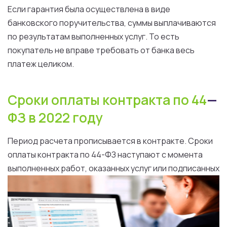
Если
гарантия
была
осуществлена
в
виде
банковского поручительства, суммы выплачиваются
по
результатам
выполненных
услуг
.
То
есть
покупатель
не
вправе требовать
от
банка
весь
платеж целиком.
Сроки
оплаты
контракта
по
44
—
ФЗ
в
2022
году
Период
расчета
прописывается
в
контракте
.
Сроки
оплаты контракта по 44-ФЗ
наступают
с
момента
выполненных
работ
,
оказанных
услуг
или
подписанных