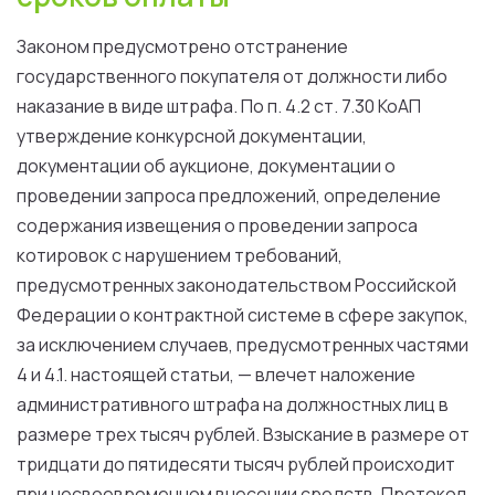
Законом
предусмотрено
отстранение
государственного
покупателя
от
должности
либо
наказание
в
виде
штрафа.
По
п
.
4
.
2
ст
.
7
.
30
КоАП
утверждение конкурсной документации,
документации
об
аукционе, документации
о
проведении
запроса предложений, определение
содержания извещения
о
проведении
запроса
котировок
с
нарушением
требований
,
предусмотренных
законодательством
Российской
Федерации
о
контрактной
системе
в
сфере
закупок
,
за
исключением
случаев
,
предусмотренных
частями
4
и
4
.
1
. настоящей
статьи
, — влечет наложение
административного штрафа
на
должностных
лиц
в
размере
трех тысяч рублей. Взыскание
в
размере
от
тридцати
до
пятидесяти тысяч рублей происходит
при
несвоевременном внесении
средств
. Протокол