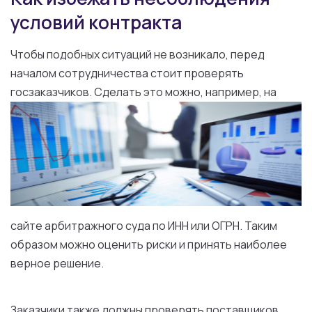
условий контракта
Чтобы
подобных
ситуаций
не
возникало, перед
началом сотрудничества стоит проверять
госзаказчиков. Сделать
это
можно,
например,
на
сайте
арбитражного суда
по
ИНН
или
ОГРН.
Таким
образом можно оценить риски
и
принять наиболее
верное решение.
Заказчики
также
должны
проверять
поставщиков
,