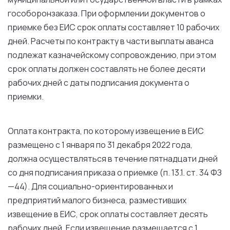
гособоронзаказа.
При
оформлении
документов
о
приемке
без
ЕИС
срок
оплаты
составляет
10
рабочих
дней
.
Расчеты
по
контракту
в
части выплаты аванса
подлежат казначейскому сопровождению,
при
этом
срок
оплаты
должен
составлять
не
более
десяти
рабочих
дней
с
даты
подписания
документа
о
приемки
.
Оплата
контракта
,
по
которому
извещение
в
ЕИС
размещено
с
1
января
по
31
декабря
2022
года
,
должна
осуществляться
в
течение
пятнадцати
дней
со
дня
подписания
приказа
о
приемке
(
п
.
13
.
1
.
ст
.
34
ФЗ
—
44
).
Для
социально-ориентированных
и
предприятий
малого
бизнеса, разместивших
извещение
в
ЕИС
,
срок
оплаты
составляет
десять
рабочих
дней
.
Если
извещение размещается
с
1