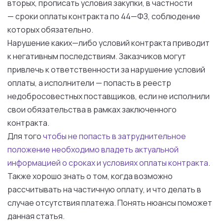
вторых
, прописать
условия
закупки
,
в
частности
—
сроки
оплаты
контракта
по
44
—
ФЗ
, соблюдение
которых
обязательно.
Нарушение
каких
—
либо
условий
контракта
приводит
к
негативным последствиям.
Заказчиков
могут
привлечь
к
ответственности
за
нарушение
условий
оплаты
,
а
исполнители
— попасть
в
реестр
недобросовестных
поставщиков
,
если
не
исполнили
свои
обязательства
в
рамках
заключенного
контракта
.
Для
того
чтобы
не
попасть
в
затруднительное
положение
необходимо
владеть актуальной
информацией
о
сроках
и
условиях
оплаты
контракта
.
Также
хорошо знать
о
том
, когда возможно
рассчитывать
на
частичную
оплату
,
и
что
делать
в
случае
отсутствия платежа. Понять нюансы поможет
данная
статья
.