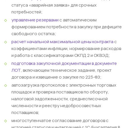
статуса «аварийная заявка» для срочных
потребностей;
управление резервами
с автоматическим
формированием потребности в закупку при дефиците
свободного остатка;
расчет начальной максимальной цены контракта
с
коэффициентами инфляции, нормирование расходов
и работа с классификаторами ОКПД 2 и ОКВЭД;
подготовка закупочной документации в документе
ЛОТ
, включающем техническое задание, проект
договора и извещение о закупке по 223-ФЗ;
автозагрузка протоколов с электронных торговых
площадок и проверка поставщиков по обороту,
налоговой задолженности, среднесписочной
численности и реестру недобросовестных
поставщиков;
многоступенчатое согласование договоров с
историей статусов и интеграцией с 1С:Бухгалтерия 8