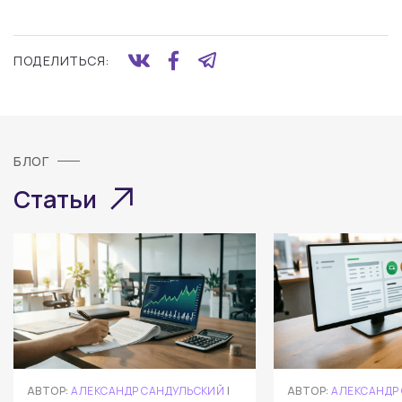
ПОДЕЛИТЬСЯ:
БЛОГ
Статьи
АВТОР:
АЛЕКСАНДР САНДУЛЬСКИЙ
|
АВТОР:
АЛЕКСАНДР