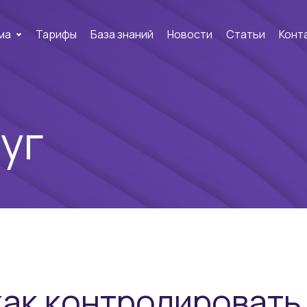
ма
Тарифы
База знаний
Новости
Статьи
Конт
уг
 как контролировать