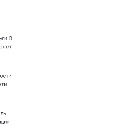
ги. В
может
ости,
нты
ель
пщик