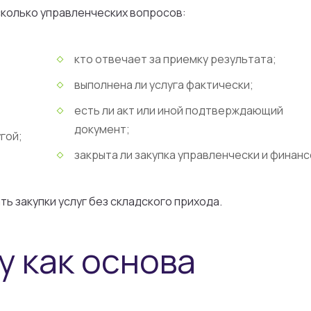
сколько управленческих вопросов:
кто отвечает за приемку результата;
выполнена ли услуга фактически;
есть ли акт или иной подтверждающий
документ;
угой;
закрыта ли закупка управленчески и финанс
ь закупки услуг без складского прихода.
у как основа