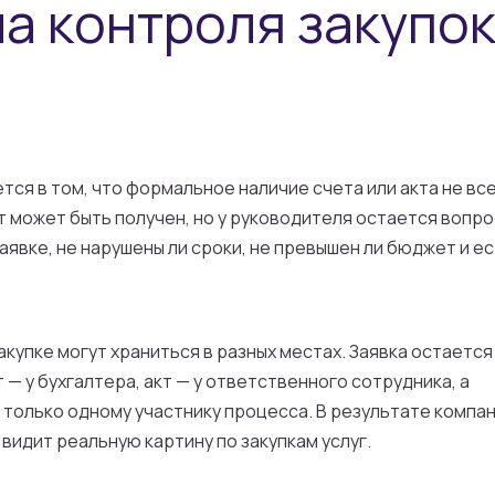
а контроля закупо
ется в том, что формальное наличие счета или акта не вс
 может быть получен, но у руководителя остается вопро
аявке, не нарушены ли сроки, не превышен ли бюджет и ес
купке могут храниться в разных местах. Заявка остается
 — у бухгалтера, акт — у ответственного сотрудника, а
только одному участнику процесса. В результате компа
видит реальную картину по закупкам услуг.