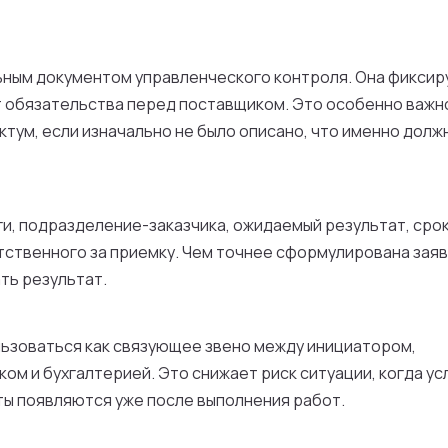
льным документом управленческого контроля. Она фиксир
т обязательства перед поставщиком. Это особенно важн
тум, если изначально не было описано, что именно долж
ги, подразделение-заказчика, ожидаемый результат, срок
ственного за приемку. Чем точнее сформулирована заяв
ть результат.
ользоваться как связующее звено между инициатором,
м и бухгалтерией. Это снижает риск ситуации, когда ус
нты появляются уже после выполнения работ.