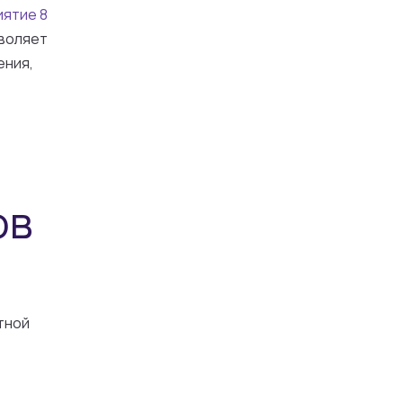
иятие 8
зволяет
ения,
ов
тной