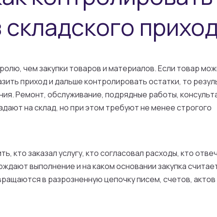
 складского прихо
тролю, чем закупки товаров и материалов. Если товар мо
азить приход и дальше контролировать остатки, то резул
ния. Ремонт, обслуживание, подрядные работы, консульт
адают на склад, но при этом требуют не менее строгого
, кто заказал услугу, кто согласовал расходы, кто отве
рждают выполнение и на каком основании закупка считае
евращаются в разрозненную цепочку писем, счетов, актов