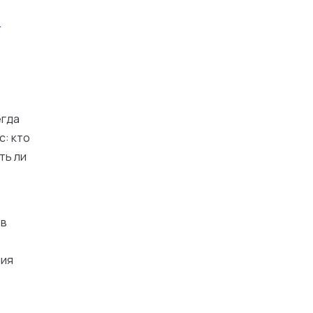
к
егда
с: кто
ть ли
 в
ния