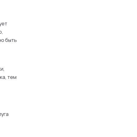
ует
о,
но быть
и,
ка, тем
луга