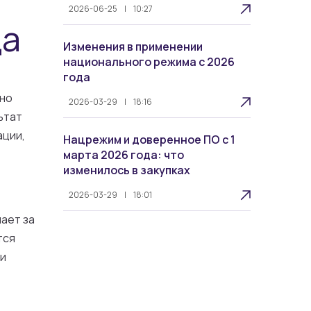
2026-06-25
|
10:27
да
Изменения в применении
национального режима с 2026
года
жно
2026-03-29
|
18:16
ьтат
ации,
Нацрежим и доверенное ПО с 1
марта 2026 года: что
изменилось в закупках
2026-03-29
|
18:01
чает за
тся
 и