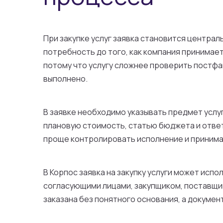
При закупке услуг заявка становится центра
потребность до того, как компания принимае
потому что услугу сложнее проверить постфак
выполнено.
В заявке необходимо указывать предмет услу
плановую стоимость, статью бюджета и ответ
проще контролировать исполнение и принима
В Корпос заявка на закупку услуги может исп
согласующими лицами, закупщиком, поставщико
заказана без понятного основания, а докуме