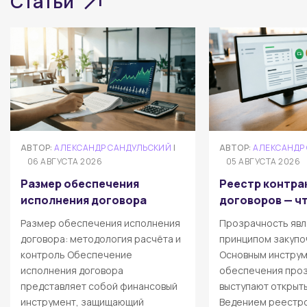
Статьи
АВТОР:
АЛЕКСАНДР САНДУЛЬСКИЙ
|
АВТОР:
АЛЕКСАНДР
06 АВГУСТА 2026
05 АВГУСТА 2026
Размер обеспечения
Реестр контра
исполнения договора
договоров — чт
Размер обеспечения исполнения
Прозрачность явл
договора: методология расчёта и
принципом закупо
контроль Обеспечение
Основным инстру
исполнения договора
обеспечения про
представляет собой финансовый
выступают открыт
инструмент, защищающий
Ведением реестро