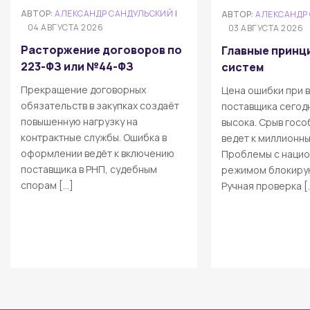
АВТОР:
АЛЕКСАНДР САНДУЛЬСКИЙ
|
АВТОР:
АЛЕКСАНДР
04 АВГУСТА 2026
03 АВГУСТА 2026
Расторжение договоров по
Главные принц
223-ФЗ или №44-ФЗ
систем
Прекращение договорных
Цена ошибки при 
обязательств в закупках создаёт
поставщика сегод
повышенную нагрузку на
высока. Срыв гос
контрактные службы. Ошибка в
ведет к миллионн
оформлении ведёт к включению
Проблемы с наци
поставщика в РНП, судебным
режимом блокирую
спорам […]
Ручная проверка [