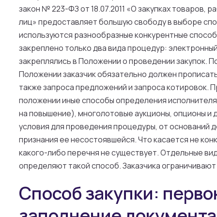
закон № 223-ФЗ от 18.07.2011 «О закупках товаров, 
лиц» предоставляет большую свободу в выборе сп
используются разнообразные конкурентные способы 
закреплено только два вида процедур: электронный
закреплялись в Положении о проведении закупок. По
Положении заказчик обязательно должен прописать 
также запроса предложений и запроса котировок. П
положении иные способы определения исполнителя.
на повышение), многолотовые аукционы, опционы и д
условия для проведения процедуры, от оснований д
признания ее несостоявшейся. Что касается не конк
какого-либо перечня не существует. Отдельные ви
определяют такой способ. Заказчика ограничивают
Способ закупки: перв
заполнение документа