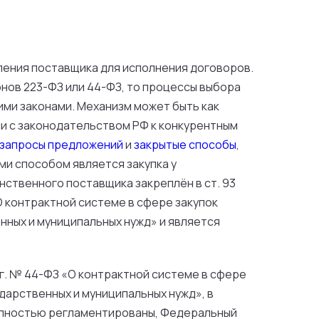
ления поставщика для исполнения договоров.
нов 223-ФЗ или 44-ФЗ, то процессы выбора
ми законами. Механизм может быть как
вии с законодательством РФ к конкурентным
запросы предложений
и
закрытые способы
,
ми способом является закупка у
нственного поставщика закреплён в ст. 93
О контрактной системе в сфере закупок
енных и муниципальных нужд» и является
 г. № 44-ФЗ «О контрактной системе в сфере
ударственных и муниципальных нужд», в
олностью регламентированы, Федеральный